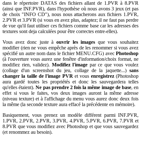
dans le répertoire DATAS des fichiers allant de 1.PVR à 8.PVR
(ainsi que INF.PVR), dans l'hypothèse où nous avons 3 jeux (et pas
de choix "INFO CD"), nous nous attacherons aux fichiers 1.PVR,
2.PVR et 3.PVR (si vous en avez plus, adaptez; il ne faut pas perdre
de vue qu'il faut utiliser ces fichiers comme base car les adresses des
textures sont deja calculées pour être correctes entre-elles).
Vous avez donc juste à
ouvrir les images
que vous souhaitez
modifier (rien ne vous empêche après de les renommer si vous avez
spécifié un autre nom dans le fichier MENU.CFG) avec
Photoshop
(à l'ouverture vous aurez une fenêtre d'information/choix format, ne
modifiez rien, validez).
Modifiez l'image
par ce que vous voulez
(collage d'un screenshot du jeu, collage de la jaquette...)
sans
changer la taille de l'image PVR
et vous
enregistrez
(Photoshop
aura gardé toutes les propriétés et donc les sauvegardera telles
qu'elles étaient).
Ne pas prendre 2 fois la même image de base
, en
effet si vous le faites, vos deux images auront la même adresse
(niveau texture) et à l'affichage du menu vous aurez donc deux fois
la même (la seconde texture aura effacé la précédente en mémoire).
Basiquement, vous prenez un modèle différent parmi INF.PVR,
1.PVR, 2.PVR, 2.PVR, 3.PVR, 4.PVR, 5.PVR, 6.PVR, 7.PVR et
8.PVR que vous modifiez avec Photoshop et que vous sauvegardez
(et renommez au besoin).