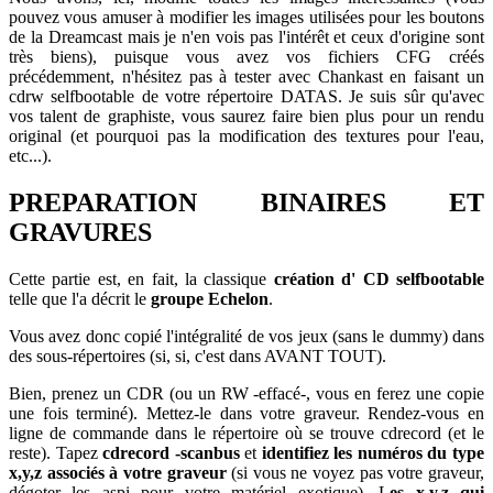
pouvez vous amuser à modifier les images utilisées pour les boutons
de la Dreamcast mais je n'en vois pas l'intérêt et ceux d'origine sont
très biens), puisque vous avez vos fichiers CFG créés
précédemment, n'hésitez pas à tester avec Chankast en faisant un
cdrw selfbootable de votre répertoire DATAS. Je suis sûr qu'avec
vos talent de graphiste, vous saurez faire bien plus pour un rendu
original (et pourquoi pas la modification des textures pour l'eau,
etc...).
PREPARATION BINAIRES ET
GRAVURES
Cette partie est, en fait, la classique
création d' CD selfbootable
telle que l'a décrit le
groupe Echelon
.
Vous avez donc copié l'intégralité de vos jeux (sans le dummy) dans
des sous-répertoires (si, si, c'est dans AVANT TOUT).
Bien, prenez un CDR (ou un RW -effacé-, vous en ferez une copie
une fois terminé). Mettez-le dans votre graveur. Rendez-vous en
ligne de commande dans le répertoire où se trouve cdrecord (et le
reste). Tapez
cdrecord -scanbus
et
identifiez les numéros du type
x,y,z
associés à votre graveur
(si vous ne voyez pas votre graveur,
dégoter les aspi pour votre matériel exotique). L
es x,y,z qui