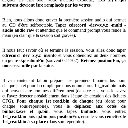
suivront devront être remplacés par les votres
.
Bien, nous allons donc graver la première session audio qui permet
au CD d'être selfbootable. Tapez
cdrecord -dev=x,y,z -multi -
audio audio.raw
et attendez que le command prompt vous rende la
main (en clair que la session soit gravée).
Il nous faut savoir où se termine la session, vous allez donc taper
cdrecord -dev=x,y,z -msinfo
et vous obtiendrez un deux nombres
du genre
0,positionFin
(souvent 0,11702).
Retenez positionFin, ça
nous sera utile par la suite.
Il va maintenant falloir préparer les premiers binaires lus pour
chaque jeu et pour la compil que nous nommerons 1st_read.bin mais
qui peuvent être nommés différemment (dans ce cas, vous le savez
et l'avez détecter préalablement dans l'étape de création des fichiers
CFG).
Pour chaque 1st_read.bin de chaque jeu
(donc pour
chaque sous-répertoire), vous
le déplacez aux cotés de
binhack.exe et ip.bin
, vous tapez
binhack
, vous entrez
1st_read.bin
puis
ip.bin
puis
positionFin
; ensuite vous
remettez le
1st_read.bin à sa place
(dans son répertoire).