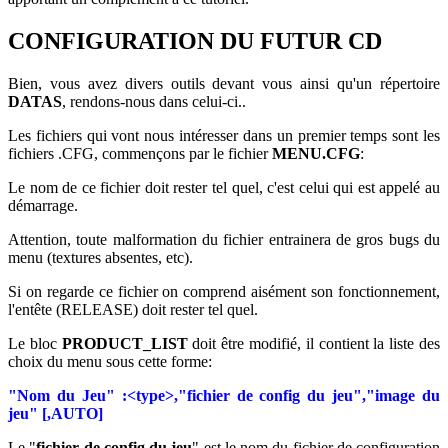
CONFIGURATION DU FUTUR CD
Bien, vous avez divers outils devant vous ainsi qu'un répertoire
DATAS
, rendons-nous dans celui-ci..
Les fichiers qui vont nous intéresser dans un premier temps sont les
fichiers .CFG, commençons par le fichier
MENU.CFG
:
Le nom de ce fichier doit rester tel quel, c'est celui qui est appelé au
démarrage.
Attention, toute malformation du fichier entrainera de gros bugs du
menu (textures absentes, etc).
Si on regarde ce fichier on comprend aisément son fonctionnement,
l'entête (RELEASE) doit rester tel quel.
Le bloc
PRODUCT_LIST
doit être modifié, il contient la liste des
choix du menu sous cette forme:
"Nom du Jeu" :<type>,"fichier de config du jeu","image du
jeu" [,AUTO]
Le "
fichier de config du jeu
" est le nom du fichier de configuration