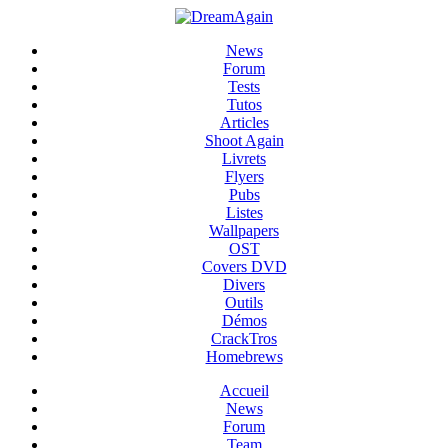
News
Forum
Tests
Tutos
Articles
Shoot Again
Livrets
Flyers
Pubs
Listes
Wallpapers
OST
Covers DVD
Divers
Outils
Démos
CrackTros
Homebrews
Accueil
News
Forum
Team