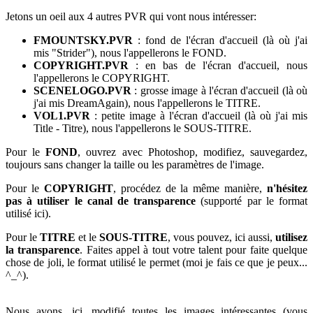
Jetons un oeil aux 4 autres PVR qui vont nous intéresser:
FMOUNTSKY.PVR
: fond de l'écran d'accueil (là où j'ai
mis "Strider"), nous l'appellerons le FOND.
COPYRIGHT.PVR
: en bas de l'écran d'accueil, nous
l'appellerons le COPYRIGHT.
SCENELOGO.PVR
: grosse image à l'écran d'accueil (là où
j'ai mis DreamAgain), nous l'appellerons le TITRE.
VOL1.PVR
: petite image à l'écran d'accueil (là où j'ai mis
Title - Titre), nous l'appellerons le SOUS-TITRE.
Pour le
FOND
, ouvrez avec Photoshop, modifiez, sauvegardez,
toujours sans changer la taille ou les paramètres de l'image.
Pour le
COPYRIGHT
, procédez de la même manière,
n'hésitez
pas à utiliser le canal de transparence
(supporté par le format
utilisé ici).
Pour le
TITRE
et le
SOUS-TITRE
, vous pouvez, ici aussi,
utilisez
la transparence
. Faites appel à tout votre talent pour faite quelque
chose de joli, le format utilisé le permet (moi je fais ce que je peux...
^_^).
Nous avons, ici, modifié toutes les images intéressantes (vous