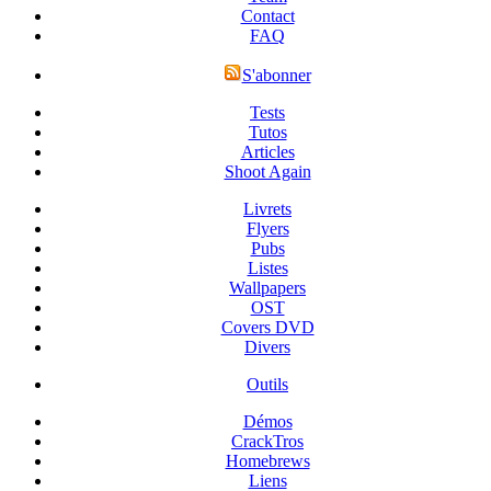
Contact
FAQ
S'abonner
Tests
Tutos
Articles
Shoot Again
Livrets
Flyers
Pubs
Listes
Wallpapers
OST
Covers DVD
Divers
Outils
Démos
CrackTros
Homebrews
Liens