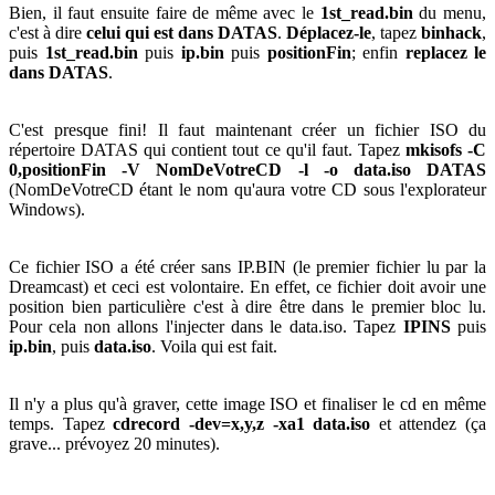
Bien, il faut ensuite faire de même avec le
1st_read.bin
du menu,
c'est à dire
celui qui est dans DATAS
.
Déplacez-le
, tapez
binhack
,
puis
1st_read.bin
puis
ip.bin
puis
positionFin
; enfin
replacez le
dans DATAS
.
C'est presque fini! Il faut maintenant créer un fichier ISO du
répertoire DATAS qui contient tout ce qu'il faut. Tapez
mkisofs -C
0,positionFin -V NomDeVotreCD -l -o data.iso DATAS
(NomDeVotreCD étant le nom qu'aura votre CD sous l'explorateur
Windows).
Ce fichier ISO a été créer sans IP.BIN (le premier fichier lu par la
Dreamcast) et ceci est volontaire. En effet, ce fichier doit avoir une
position bien particulière c'est à dire être dans le premier bloc lu.
Pour cela non allons l'injecter dans le data.iso. Tapez
IPINS
puis
ip.bin
, puis
data.iso
. Voila qui est fait.
Il n'y a plus qu'à graver, cette image ISO et finaliser le cd en même
temps. Tapez
cdrecord -dev=x,y,z -xa1 data.iso
et attendez (ça
grave... prévoyez 20 minutes).