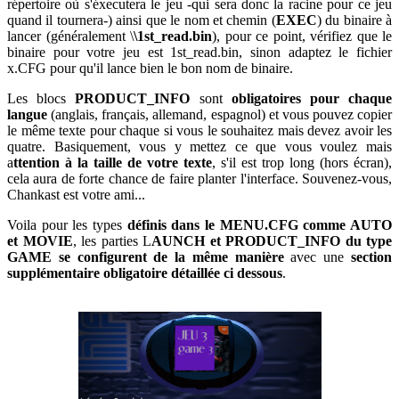
répertoire où s'éxecutera le jeu -qui sera donc la racine pour ce jeu
quand il tournera-) ainsi que le nom et chemin (
EXEC
) du binaire à
lancer (généralement \
\1st_read.bin
), pour ce point, vérifiez que le
binaire pour votre jeu est 1st_read.bin, sinon adaptez le fichier
x.CFG pour qu'il lance bien le bon nom de binaire.
Les blocs
PRODUCT_INFO
sont
obligatoires pour chaque
langue
(anglais, français, allemand, espagnol) et vous pouvez copier
le même texte pour chaque si vous le souhaitez mais devez avoir les
quatre. Basiquement, vous y mettez ce que vous voulez mais
a
ttention à la taille de votre texte
, s'il est trop long (hors écran),
cela aura de forte chance de faire planter l'interface. Souvenez-vous,
Chankast est votre ami...
Voila pour les types
définis dans le MENU.CFG comme AUTO
et MOVIE
, les parties L
AUNCH et PRODUCT_INFO du type
GAME se configurent de la même manière
avec une
section
supplémentaire obligatoire détaillée ci dessous
.