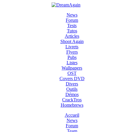
News
Forum
Tests
Tutos
Articles
Shoot Again
Livrets
Flyers
Pubs
Listes
Wallpapers
OST
Covers DVD
Divers
Outils
Démos
CrackTros
Homebrews
Accueil
News
Forum
Team