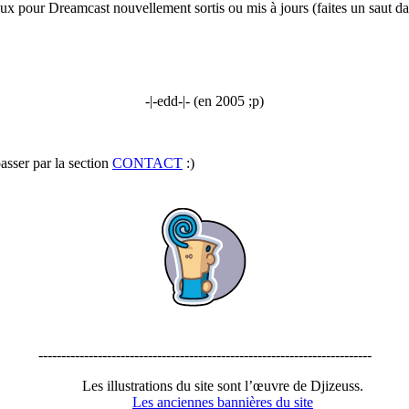
 jeux pour Dreamcast nouvellement sortis ou mis à jours (faites un saut d
-|-edd-|- (en 2005 ;p)
asser par la section
CONTACT
:)
-------------------------------------------------------------------------
Les illustrations du site sont l’œuvre de Djizeuss.
Les anciennes bannières du site