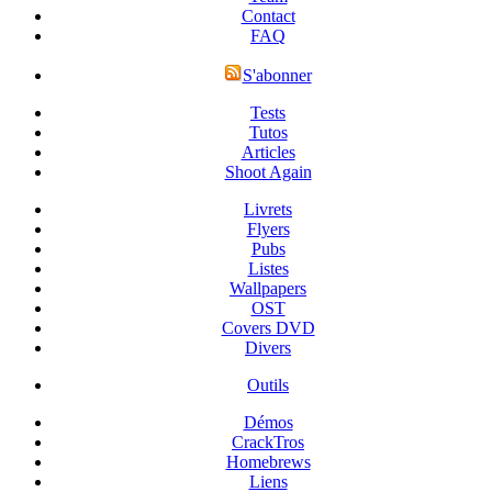
Contact
FAQ
S'abonner
Tests
Tutos
Articles
Shoot Again
Livrets
Flyers
Pubs
Listes
Wallpapers
OST
Covers DVD
Divers
Outils
Démos
CrackTros
Homebrews
Liens