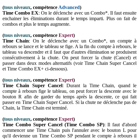
(
tous niveaux
, compétence
Advanced
)
Time Combo EX
: On le déclenche avec un Combo*. Il faut ensuite
enchainer les éliminations durant le temps imparti.
Plus on fait de
combos et plus le temps augmente.
(
tous niveaux
,
compétence
Expert
)
Time Chain
: On le déclenche avec un Combo*, un compte à
rebours se lance et le tableau se fige. A la fin du compte à rebours, le
tableau va descendre et il faut que d'autres élimination se produisent
consécutivement à la chute. On peut forcer la chute (Cancel) et
passer dans deux modes alternatifs (voir Time Chain Super Cancel
et
Time Combo EX+
ci-dessous).
(
tous niveaux
,
compétence
Expert
)
Time Chain Super Cancel
: Durant la Time Chain, quand le
compte à rebours fige le tableau,
on peut forcer la descente avec le
bouton R afin de garder du temps après la descente, ce qui fait
passer en Time Chain Super Cancel. Si la chute ne déclenche pas de
Chain, la Time Chain est terminé.
(
tous niveaux
,
compétence
Expert
)
Time Combo Super Cancel (Time Combo SP)
:
I
l faut d'abord
commencer une Time Chain puis l'annuler
avec le bouton L
pour
qu'il devienne un Time Combo SP pendant le compte à rebours il