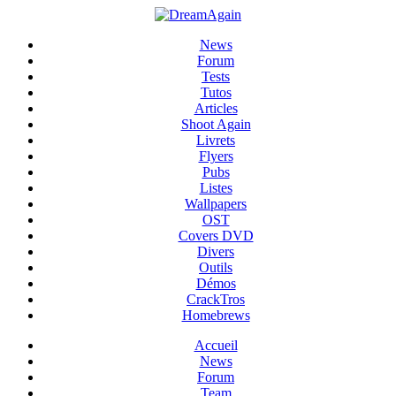
News
Forum
Tests
Tutos
Articles
Shoot Again
Livrets
Flyers
Pubs
Listes
Wallpapers
OST
Covers DVD
Divers
Outils
Démos
CrackTros
Homebrews
Accueil
News
Forum
Team