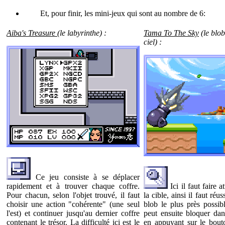
Et, pour finir, les mini-jeux qui sont au nombre de 6:
Aiba's Treasure
(le labyrinthe) :
Tama To The Sky
(le blo
ciel) :
Ce jeu consiste à se déplacer
rapidement et à trouver chaque coffre.
Ici il faut faire a
Pour chacun, selon l'objet trouvé, il faut
la cible, ainsi il faut réus
choisir une action "cohérente" (une seul
blob le plus près possib
l'est) et continuer jusqu'au dernier coffre
peut ensuite bloquer da
contenant le trésor. La difficulté ici est le
en appuyant sur le bout