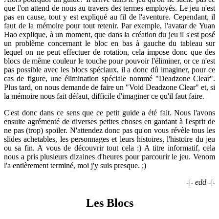
que l'on attend de nous au travers des termes employés. Le jeu n'est
pas en cause, tout y est expliqué au fil de l'aventure. Cependant, il
faut de la mémoire pour tout retenir. Par exemple, l'avatar de Yuan
Hao explique, à un moment, que dans la création du jeu il s'est posé
un problème concernant le bloc en bas à gauche du tableau sur
lequel on ne peut effectuer de rotation, cela impose donc que des
blocs de même couleur le touche pour pouvoir l'éliminer, or ce n'est
pas possible avec les blocs spéciaux, il a donc dû imaginer, pour ce
cas de figure, une élimination spéciale nommé "Deadzone Clear".
Plus tard, on nous demande de faire un "Void Deadzone Clear" et, si
la mémoire nous fait défaut, difficile d'imaginer ce qu'il faut faire.
C'est donc dans ce sens que ce petit guide a été fait. Nous l'avons
ensuite agrémenté de diverses petites choses en gardant à l'esprit de
ne pas (trop) spoiler. N'attendez donc pas qu'on vous révèle tous les
slides achetables, les personnages et leurs histoires, l'histoire du jeu
ou sa fin. A vous de découvrir tout cela :) A titre informatif, cela
nous a pris plusieurs dizaines d'heures pour parcourir le jeu. Venom
l'a entièrement terminé, moi j'y suis presque. ;)
-|- edd -|-
Les Blocs