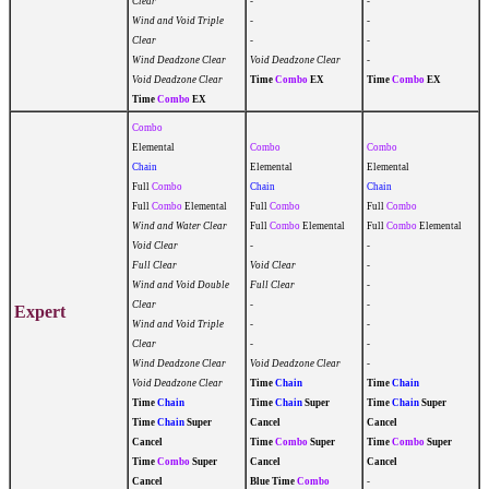
Clear
-
-
Wind and Void Triple
-
-
Clear
-
-
Wind Deadzone Clear
Void Deadzone Clear
-
Void Deadzone Clear
Time
Combo
EX
Time
Combo
EX
Time
Combo
EX
Combo
Elemental
Combo
Combo
Chain
Elemental
Elemental
Full
Combo
Chain
Chain
Full
Combo
Elemental
Full
Combo
Full
Combo
Wind and Water Clear
Full
Combo
Elemental
Full
Combo
Elemental
Void Clear
-
-
Full Clear
Void Clear
-
Wind and Void Double
Full Clear
-
Clear
-
-
Expert
Wind and Void Triple
-
-
Clear
-
-
Wind Deadzone Clear
Void Deadzone Clear
-
Void Deadzone Clear
Time
Chain
Time
Chain
Time
Chain
Time
Chain
Super
Time
Chain
Super
Time
Chain
Super
Cancel
Cancel
Cancel
Time
Combo
Super
Time
Combo
Super
Time
Combo
Super
Cancel
Cancel
Cancel
Blue Time
Combo
-