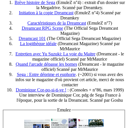
Brève histoire de Sega
(EmuleZ n°4) : extrait d'un dossier sur
la Megadrive. Scanné par Dreamkey.
Initiation à la copie Dreamcast
(EmuleZ n°4) Scanné par
Dreamkey
Caractéristiques de la Dreamcast
(EmuleZ n°7)
Dreamcast RPG Scene
(The Official Sega Dreamcast
Magazine)
Dreamcast 101
(The Official Sega Dreamcast Magazine)
La logithèque idéale
(Dreamcast Magazine) Scanné par
MrMaurice
Entretien avec Yu Suzuki: La voie du Maitre
(Dreamcast - le
magazine officiel) Scanné par MrMaurice
Quand l'arcade dépasse les bornes
(Dreamcast - le magazine
officiel) Scanné par MrMaurice
Sega : Entre déprime et euphorie
. (~2001) si vous avez des
infos sur le magazine d'où provient cet article, merci de nous
contacter
Dominique Cor-po-si-ti-ve !
: (Consoles + n°86, mars 1999)
Une interview de Dominique Cor, pdg de Sega France à
l'époque, pour la sortie de la Dreamcast. Scanné par Goshu
Emulez