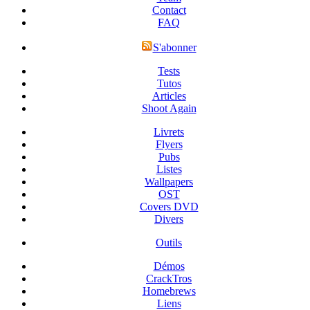
Contact
FAQ
S'abonner
Tests
Tutos
Articles
Shoot Again
Livrets
Flyers
Pubs
Listes
Wallpapers
OST
Covers DVD
Divers
Outils
Démos
CrackTros
Homebrews
Liens