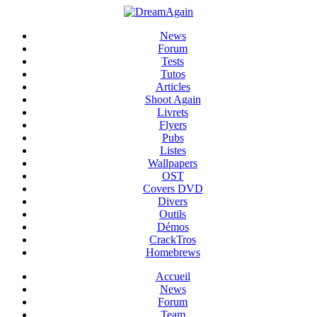
News
Forum
Tests
Tutos
Articles
Shoot Again
Livrets
Flyers
Pubs
Listes
Wallpapers
OST
Covers DVD
Divers
Outils
Démos
CrackTros
Homebrews
Accueil
News
Forum
Team